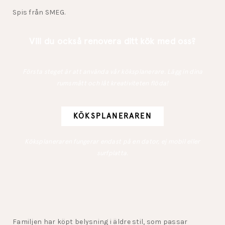
Spis från SMEG.
Vill du också renovera ditt kök med oss?
Första steget är att använda vår köksplanerare. Lägg in dina
rumsmått och låt kreativiteten flöda!
KÖKSPLANERAREN
Köksplaneraren fungerar endast på en dator, ej mobil eller
surfplatta.
Familjen har köpt belysning i äldre stil, som passar