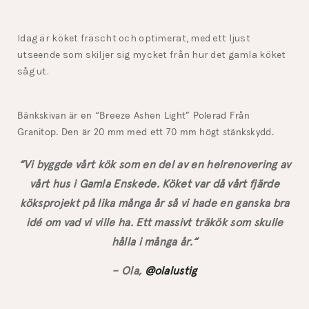
Idag är köket fräscht och optimerat, med ett ljust
utseende som skiljer sig mycket från hur det gamla köket
såg ut.
Bänkskivan är en “Breeze Ashen Light” Polerad Från
Granitop. Den är 20 mm med ett 70 mm högt stänkskydd.
“
Vi byggde vårt kök som en del av en helrenovering av
vårt hus i Gamla Enskede. Köket var då vårt fjärde
köksprojekt på lika många år så vi hade en ganska bra
idé om vad vi ville ha. Ett massivt träkök som skulle
hålla i många år.
“
– Ola,
@olalustig