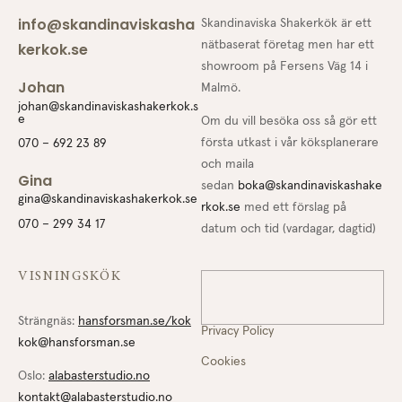
info@skandinaviskasha
Skandinaviska Shakerkök är ett
nätbaserat företag men har ett
kerkok.se
showroom på Fersens Väg 14 i
Johan
Malmö.
johan@skandinaviskashakerkok.s
e
Om du vill besöka oss så gör ett
första utkast i vår köksplanerare
070 – 692 23 89
och maila
Gina
sedan
boka@skandinaviskashake
gina@skandinaviskashakerkok.se
rkok.se
med ett förslag på
070 – 299 34 17
datum och tid (vardagar, dagtid)
VISNINGSKÖK
Strängnäs:
hansforsman.se/kok
Privacy Policy
kok@hansforsman.se
Cookies
Oslo:
alabasterstudio.no
kontakt@alabasterstudio.no