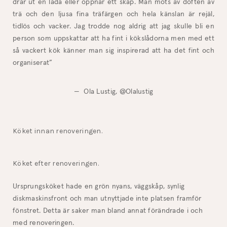
drar ut en låda eller öppnar ett skåp. Man möts av doften av
trä och den ljusa fina träfärgen och hela känslan är rejäl,
tidlös och vacker. Jag trodde nog aldrig att jag skulle bli en
person som uppskattar att ha fint i kökslådorna men med ett
så vackert kök känner man sig inspirerad att ha det fint och
organiserat”
— Ola Lustig, @olalustig
Köket innan renoveringen.
Köket efter renoveringen.
Ursprungsköket hade en grön nyans, väggskåp, synlig
diskmaskinsfront och man utnyttjade inte platsen framför
fönstret. Detta är saker man bland annat förändrade i och
med renoveringen.