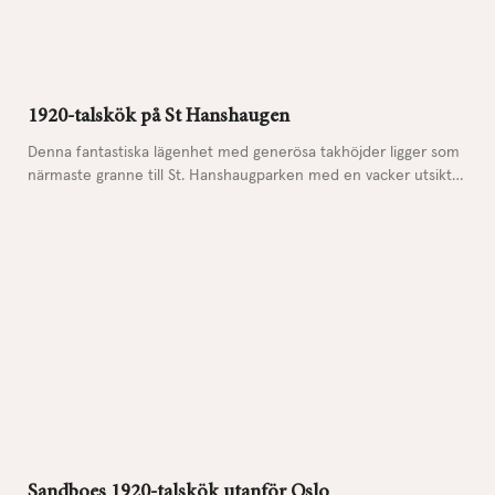
1920-talskök på St Hanshaugen
Denna fantastiska lägenhet med generösa takhöjder ligger som
närmaste granne till St. Hanshaugparken med en vacker utsikt
över
Sandboes 1920-talskök utanför Oslo