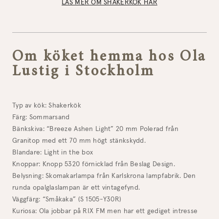
LÄS MER OM SHAKERKÖK HÄR
Om köket hemma hos Ola
Lustig i Stockholm
Typ av kök: Shakerkök
Färg: Sommarsand
Bänkskiva: “Breeze Ashen Light” 20 mm Polerad från
Granitop med ett 70 mm högt stänkskydd.
Blandare: Light in the box
Knoppar: Knopp 5320 förnicklad från Beslag Design.
Belysning: Skomakarlampa från Karlskrona lampfabrik. Den
runda opalglaslampan är ett vintagefynd.
Väggfärg: “Småkaka” (S 1505-Y30R)
Kuriosa: Ola jobbar på RIX FM men har ett gediget intresse