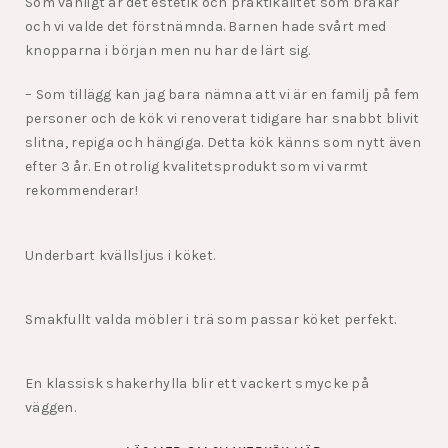
Som vanligt är det estetik och praktikalitet som bråkar
och vi valde det förstnämnda. Barnen hade svårt med
knopparna i början men nu har de lärt sig.
– Som tillägg kan jag bara nämna att vi är en familj på fem
personer och de kök vi renoverat tidigare har snabbt blivit
slitna, repiga och hängiga. Detta kök känns som nytt även
efter 3 år. En otrolig kvalitetsprodukt som vi varmt
rekommenderar!
Underbart kvällsljus i köket.
Smakfullt valda möbler i trä som passar köket perfekt.
En klassisk shakerhylla blir ett vackert smycke på
väggen.