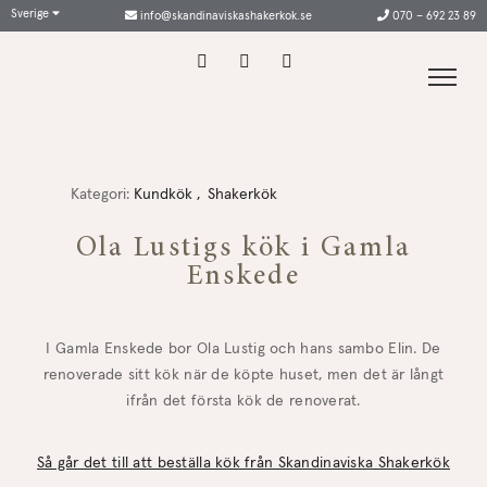
Sverige
info@skandinaviskashakerkok.se
070 – 692 23 89
Kategori:
Kundkök
Shakerkök
Ola Lustigs kök i Gamla
Enskede
I Gamla Enskede bor Ola Lustig och hans sambo Elin. De
renoverade sitt kök när de köpte huset, men det är långt
ifrån det första kök de renoverat.
Så går det till att beställa kök från Skandinaviska Shakerkök