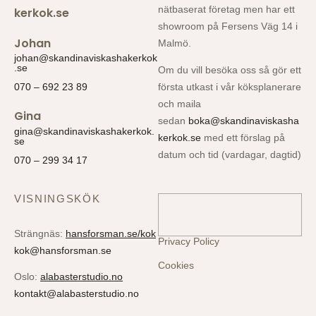
nätbaserat företag men har ett
kerkok.se
showroom på Fersens Väg 14 i
Johan
Malmö.
johan@skandinaviskashakerkok
.se
Om du vill besöka oss så gör ett
första utkast i vår köksplanerare
070 – 692 23 89
och maila
Gina
sedan
boka@skandinaviskasha
gina@skandinaviskashakerkok.
kerkok.se
med ett förslag på
se
datum och tid (vardagar, dagtid)
070 – 299 34 17
VISNINGSKÖK
Strängnäs:
hansforsman.se/kok
Privacy Policy
kok@hansforsman.se
Cookies
Oslo:
alabasterstudio.no
kontakt@alabasterstudio.no