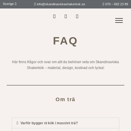
Sverige
info@skandinaviskashakerkok.se
070 – 692 23 89
FAQ
Här finns frågor och svar om allt du behöver veta om Skandinaviska
Shakerkök – material, design, kostnad och lycka!
Om trä
Varför bygger ni kök i massivt trä?