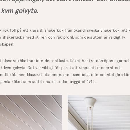
 kvm golvyta.
v kök föll på ett klassisk shakerkök från Skandinaviska Shakerkök, ett 
shakerlucka med stilren och rak profil, som dessutom är väldigt lik
lskåpen.
 planera köket var inte det enklaste. Köket har tre dörröppningar oc
7 kvm golvyta. Det var viktigt för paret att skapa ett modernt och
onellt kök med klassiskt utseende, men samtidigt inte omintetgöra kä
gamla köket som suttit i huset sedan byggåret 1912.