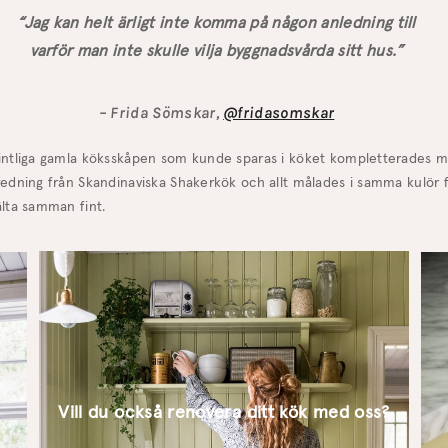
“Jag kan helt ärligt inte komma på någon anledning till
varför man inte skulle vilja byggnadsvårda sitt hus.”
– Frida Sömskar,
@fridasomskar
intliga gamla köksskåpen som kunde sparas i köket kompletterades 
redning från Skandinaviska Shakerkök och allt målades i samma kulör 
älta samman fint.
Vill du också renovera ditt kök med oss?