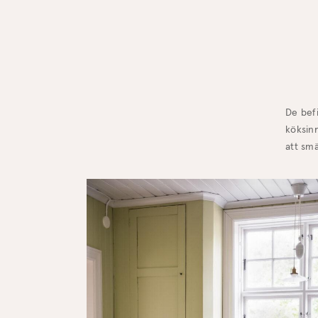
De bef
köksin
att sm