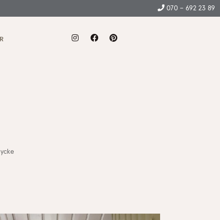
070 – 692 23 89
R
tycke