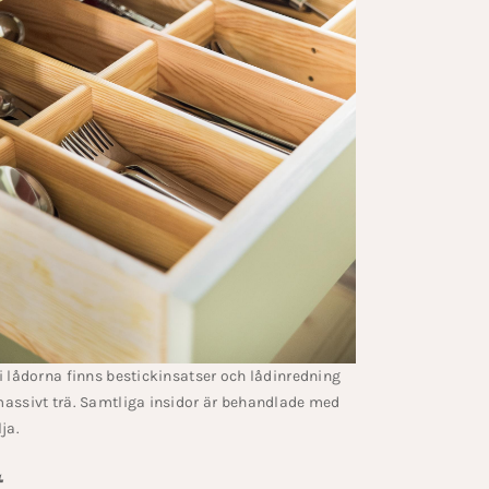
i lådorna finns bestickinsatser och lådinredning
assivt trä. Samtliga insidor är behandlade med
lja.
t