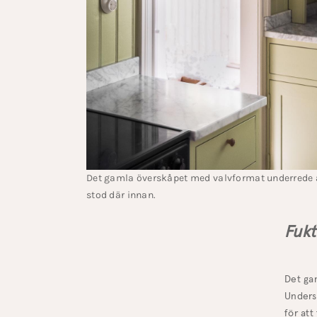
Det gamla överskåpet med valvformat underrede ä
stod där innan.
Fukt
Det gam
Unders
för att