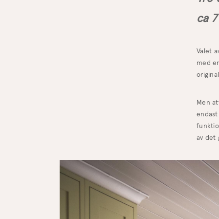
ca 7
Valet a
med en 
origina
Men att
endast 
funkti
av det 