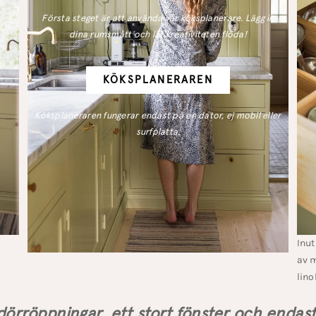
Första steget är att använda vår köksplanerare. Lägg in
dina rumsmått och låt kreativiteten flöda!
KÖKSPLANERAREN
Köksplaneraren fungerar endast på en dator, ej mobil eller
surfplatta.
Inut
av m
lino
dörröppningar, ett stort fönster och endas