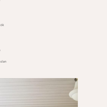
kök
h
nslan