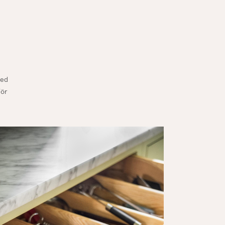
med
för