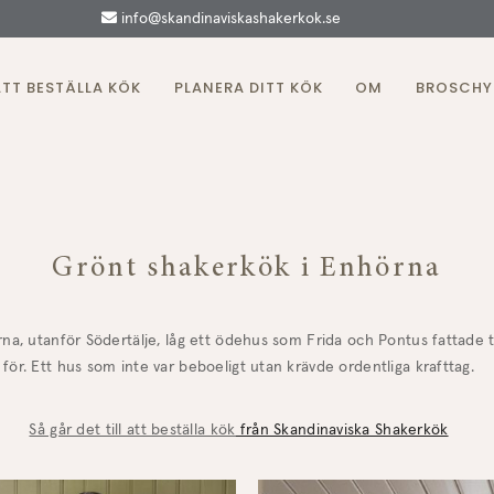
info@skandinaviskashakerkok.se
ATT BESTÄLLA KÖK
PLANERA DITT KÖK
OM
BROSCHY
Grönt shakerkök i Enhörna
rna, utanför Södertälje, låg ett ödehus som Frida och Pontus fattade 
för. Ett hus som inte var beboeligt utan krävde ordentliga krafttag.
Så går det till att beställa kök
från Skandinaviska Shakerkök