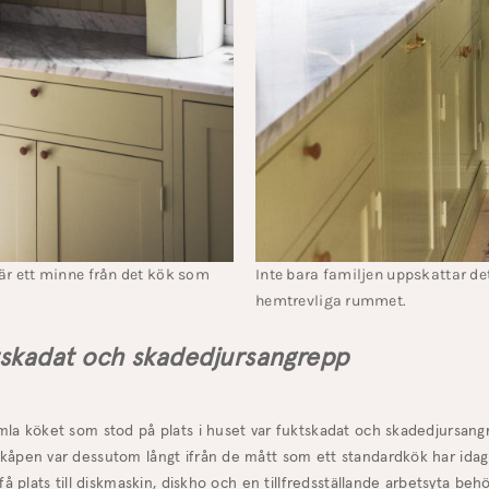
Inte bara familjen uppskattar de
r ett minne från det kök som
hemtrevliga rummet.
skadat och skadedjursangrepp
la köket som stod på plats i huset var fuktskadat och skadedjursangr
kåpen var dessutom långt ifrån de mått som ett standardkök har ida
 få plats till diskmaskin, diskho och en tillfredsställande arbetsyta beh