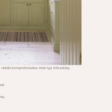
t rädda kompletterades med nya köksskåp.
ock
rie,