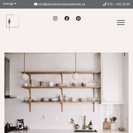
Sverige
info@skandinaviskashakerkok.se
070 – 692 23 89