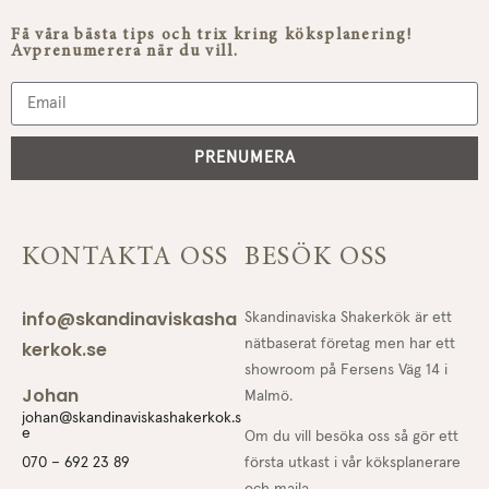
Få våra bästa tips och trix kring köksplanering!
Avprenumerera när du vill.
PRENUMERA
KONTAKTA OSS
BESÖK OSS
info@skandinaviskasha
Skandinaviska Shakerkök är ett
nätbaserat företag men har ett
kerkok.se
showroom på Fersens Väg 14 i
Johan
Malmö.
johan@skandinaviskashakerkok.s
e
Om du vill besöka oss så gör ett
första utkast i vår köksplanerare
070 – 692 23 89
och maila