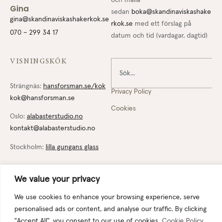
Gina
sedan
boka@skandinaviskashake
gina@skandinaviskashakerkok.se
rkok.se
med ett förslag på
070 – 299 34 17
datum och tid (vardagar, dagtid)
VISNINGSKÖK
Strängnäs:
hansforsman.se/kok
Privacy Policy
kok@hansforsman.se
Cookies
Oslo:
alabasterstudio.no
kontakt@alabasterstudio.no
Stockholm:
lilla gungans glass
We value your privacy
We use cookies to enhance your browsing experience, serve
© Skandinaviska Shakerkök. All rights reserved.
personalised ads or content, and analyse our traffic. By clicking
"Accept All", you consent to our use of cookies.
Cookie Policy