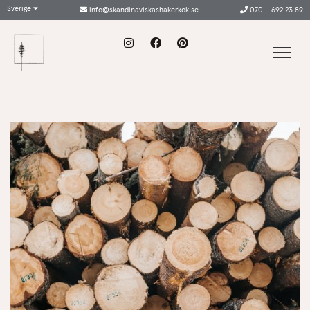
Sverige
info@skandinaviskashakerkok.se
070 – 692 23 89