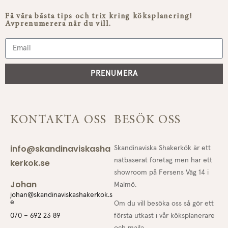
Få våra bästa tips och trix kring köksplanering!
Avprenumerera när du vill.
PRENUMERA
KONTAKTA OSS
BESÖK OSS
info@skandinaviskasha
Skandinaviska Shakerkök är ett
nätbaserat företag men har ett
kerkok.se
showroom på Fersens Väg 14 i
Johan
Malmö.
johan@skandinaviskashakerkok.s
e
Om du vill besöka oss så gör ett
första utkast i vår köksplanerare
070 – 692 23 89
och maila