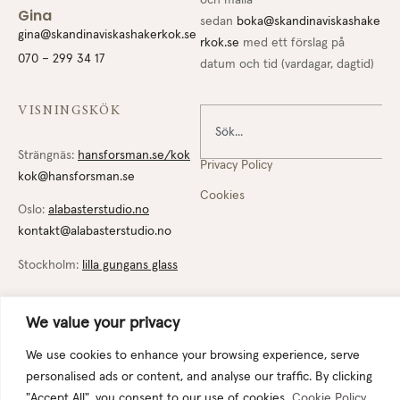
Gina
sedan
boka@skandinaviskashake
gina@skandinaviskashakerkok.se
rkok.se
med ett förslag på
070 – 299 34 17
datum och tid (vardagar, dagtid)
VISNINGSKÖK
Strängnäs:
hansforsman.se/kok
Privacy Policy
kok@hansforsman.se
Cookies
Oslo:
alabasterstudio.no
kontakt@alabasterstudio.no
Stockholm:
lilla gungans glass
We value your privacy
We use cookies to enhance your browsing experience, serve
© Skandinaviska Shakerkök. All rights reserved.
personalised ads or content, and analyse our traffic. By clicking
"Accept All", you consent to our use of cookies.
Cookie Policy