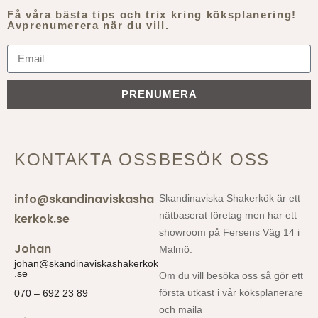
Få våra bästa tips och trix kring köksplanering!
Avprenumerera när du vill.
PRENUMERA
KONTAKTA OSS
BESÖK OSS
info@skandinaviskasha
Skandinaviska Shakerkök är ett
nätbaserat företag men har ett
kerkok.se
showroom på Fersens Väg 14 i
Johan
Malmö.
johan@skandinaviskashakerkok
.se
Om du vill besöka oss så gör ett
första utkast i vår köksplanerare
070 – 692 23 89
och maila