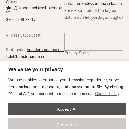
Gina
sedan
boka@skandinaviskasha
gina@skandinaviskashakerkok.
kerkok.se
med ett förslag på
se
datum och tid (vardagar, dagtid)
070 – 299 34 17
VISNINGSKÖK
Strängnäs:
hansforsman.se/kok
Privacy Policy
kok@hansforsman.se
Cookies
Oslo:
alabasterstudio.no
We value your privacy
kontakt@alabasterstudio.no
We use cookies to enhance your browsing experience, serve
Stockholm:
lilla gungans glass
personalised ads or content, and analyse our traffic. By clicking
"Accept All", you consent to our use of cookies.
Cookie Policy
Accept All
© Skandinaviska Shakerkök. All rights reserved.
Customise