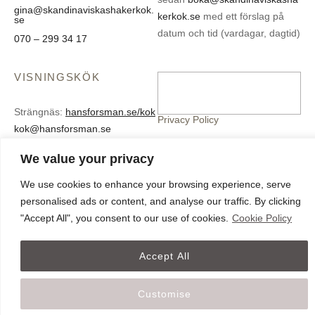
gina@skandinaviskashakerkok.
kerkok.se
med ett förslag på
se
datum och tid (vardagar, dagtid)
070 – 299 34 17
VISNINGSKÖK
Strängnäs:
hansforsman.se/kok
Privacy Policy
kok@hansforsman.se
Cookies
Oslo:
alabasterstudio.no
We value your privacy
kontakt@alabasterstudio.no
We use cookies to enhance your browsing experience, serve
Stockholm:
lilla gungans glass
personalised ads or content, and analyse our traffic. By clicking
"Accept All", you consent to our use of cookies.
Cookie Policy
Accept All
© Skandinaviska Shakerkök. All rights reserved.
Customise