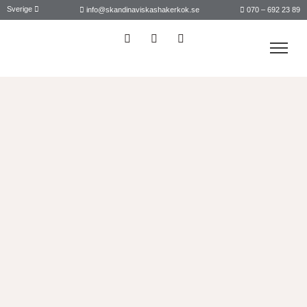
Sverige
info@skandinaviskashakerkok.se
070 – 692 23 89