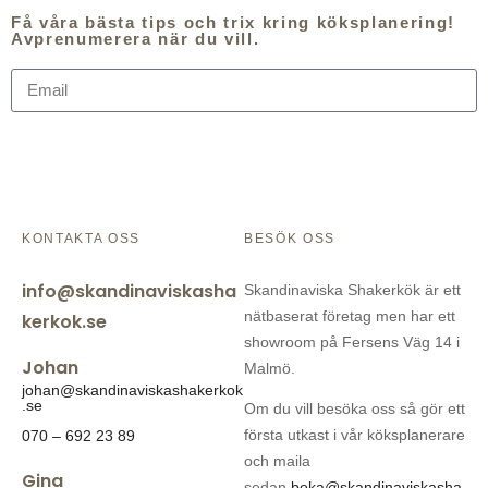
Få våra bästa tips och trix kring köksplanering!
Avprenumerera när du vill.
PRENUMERA
KONTAKTA OSS
BESÖK OSS
info@skandinaviskasha
Skandinaviska Shakerkök är ett
nätbaserat företag men har ett
kerkok.se
showroom på Fersens Väg 14 i
Johan
Malmö.
johan@skandinaviskashakerkok
.se
Om du vill besöka oss så gör ett
första utkast i vår köksplanerare
070 – 692 23 89
och maila
Gina
sedan
boka@skandinaviskasha