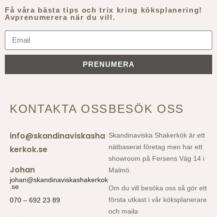
Få våra bästa tips och trix kring köksplanering!
Avprenumerera när du vill.
PRENUMERA
KONTAKTA OSS
BESÖK OSS
info@skandinaviskasha
Skandinaviska Shakerkök är ett
nätbaserat företag men har ett
kerkok.se
showroom på Fersens Väg 14 i
Johan
Malmö.
johan@skandinaviskashakerkok
.se
Om du vill besöka oss så gör ett
första utkast i vår köksplanerare
070 – 692 23 89
och maila