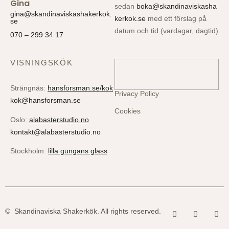
Gina
sedan
boka@skandinaviskasha
gina@skandinaviskashakerkok.
kerkok.se
med ett förslag på
se
datum och tid (vardagar, dagtid)
070 – 299 34 17
VISNINGSKÖK
Strängnäs:
hansforsman.se/kok
Privacy Policy
kok@hansforsman.se
Cookies
Oslo:
alabasterstudio.no
kontakt@alabasterstudio.no
Stockholm:
lilla gungans glass
© Skandinaviska Shakerkök. All rights reserved.